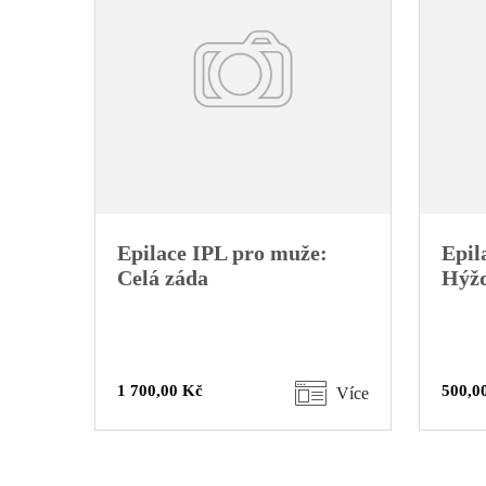
Epilace IPL pro muže:
Epil
Celá záda
Hýž
1 700,00 Kč
500,0
Více