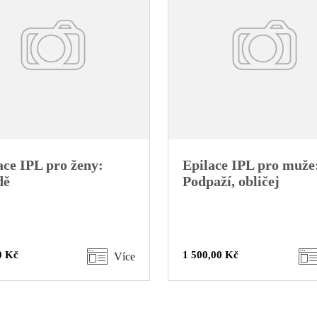
ace IPL pro ženy:
Epilace IPL pro muže
dě
Podpaží, obličej
0 Kč
1 500,00 Kč
Více