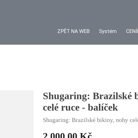
ZPĚT NA WEB
Systém
CENÍ
Shugaring: Brazilské b
celé ruce - balíček
Shugaring: Brazilské bikiny, nohy celé
2 000,00 Kč