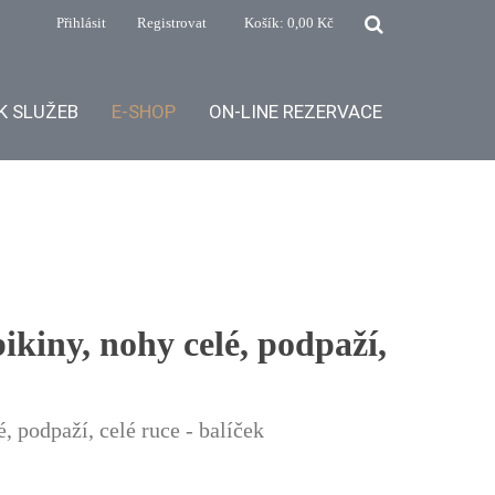
Přihlásit
Registrovat
Košík:
0,00 Kč
K SLUŽEB
E-SHOP
ON-LINE REZERVACE
ikiny, nohy celé, podpaží,
, podpaží, celé ruce - balíček